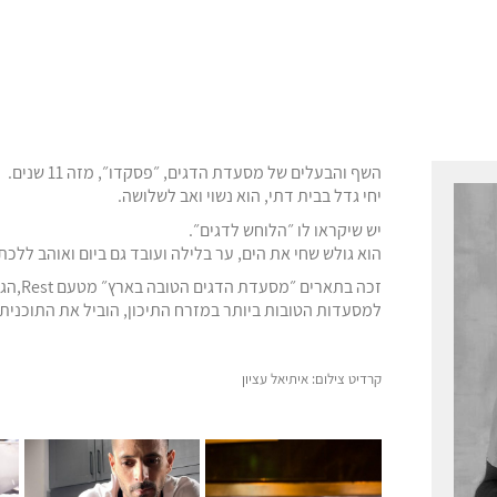
השף והבעלים של מסעדת הדגים, ״פסקדו״, מזה 11 שנים.
יחי גדל בבית דתי, הוא נשוי ואב לשלושה.
יש שיקראו לו ״הלוחש לדגים״.
הוא גולש שחי את הים, ער בלילה ועובד גם ביום ואוהב ללכת
זכה בתארים ״מסעדת הדגים הטובה בארץ״ מטעם Rest,הגיע למקום ה24 בטקס בינלאומי
למסעדות הטובות ביותר במזרח התיכון, הוביל את התוכנית ״י
קרדיט צילום: איתיאל עציון