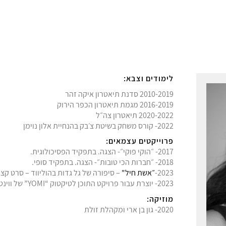
לימודים וצבא:
‎2010-2019 סדנת תיאטרון איקה זהר
2016-2019 מגמת תיאטרון הכפר הירוק
2020-2022 תיאטרון צה״ל
2022- קורס משחק בשיטת צ׳בק בהנחיית אלון נוימן
פרוייקטים עצמאים:
2017- ״הוקי פוקי״- הצגה. בתפקיד הפסיכולוגית.
2018- ״חברות הכי טובות״- הצגה. בתפקיד סופי.
2023-
״אשת חיל"
– סיפורה של גל גדות בהוליווד – סרט קצ
2023- יוצרת עבור פרויקט התוכן לטיקטוק “YOMI” של ווינט.
מוזיקה:
2020- גון בן ארי ומקהלת זולת